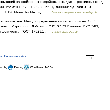
пытаний на стойкость к воздействию жидких агрессивных сред
. Взамен ГОСТ 11596 65 [br] НД чинний: від 1980 01 01
мітет: ТК 128 Мова: Ru Метод… …
Покажчик національних стандартів
сохимические. Метод определения кислотного числа. ОКС:
ковка. Маркировка Действие: С 01.07.73 Изменен: ИУС 7/83,
ст документа: ГОСТ 17823.1 …
Справочник ГОСТов
ка
,
Реклама на сайте
18+
omla,
Drupal,
WordPress, MODx.