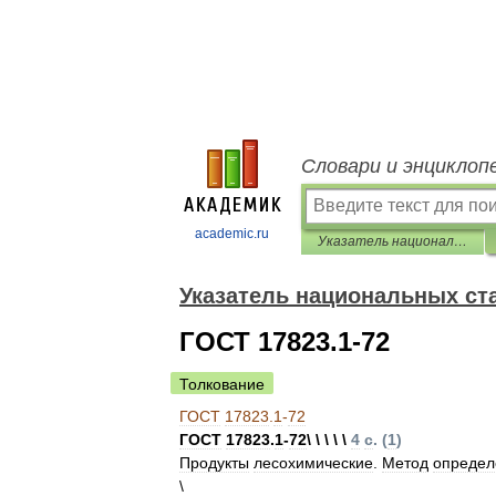
Словари и энциклоп
academic.ru
Указатель национальных стандартов 2013
Указатель национальных ст
ГОСТ 17823.1-72
Толкование
ГОСТ
17823
.
1
-
72
ГОСТ
17823
.
1
-
72
\ \ \ \ \
4
с
. (
1
)
Продукты
лесохимические
.
Метод
определ
\