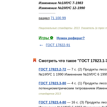
Изменение
№
1
/
ИУС
7
-
1983
Изменение
№
2
/
ИУС
12
-
1990
—————
раздел
71
.
100
.
99
Национальные
стандарты
.
2013
.
Указатель
(
в
трех
т
Игры ⚽
Нужен реферат?
ГОСТ 17822-91
Смотреть что такое "ГОСТ 17823.1-
ГОСТ 17823.2-72
— 7 с. (2) Продукты лес
№1/ИУС 1 1990 Изменение №2/ИУС 6 199
ГОСТ 17823.3-80
— 4 с. (1) Продукты лес
потенциометрическим титрованием Измен
стандартов 2013
ГОСТ 17823.4-80
— 16 с. (3) Продукты ле