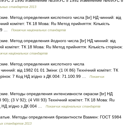
/ИУС 3 1990 Изменение №3/ИУС 5 1992 Изменение №4/ИУС 8
льных стандартов 2013
ие. Метод определения кислотного числа [br] НД чинний: від
хнічний комітет: ТК 18 Мова: Ru Метод прийняття: Кількість
0.99 …
Покажчик національних стандартів
ие. Метод определения йодного числа [br] НД чинний: від
чний комітет: ТК 18 Мова: Ru Метод прийняття: Кількість сторінок:
жчик національних стандартів
кие. Метод определения кислотного числа
нний: від 1982 01 01 Зміни: (1 IX 86) Технічний комітет: ТК
орінок: 7 Код НД згідно з ДК 004: 71.100.99 …
Покажчик
ие. Методы определения интенсивности окраски [br] НД
II 90); (3 V 92); (4 VIII 93) Технічний комітет: ТК 18 Мова: Ru
од НД згідно з ДК 004 …
Покажчик національних стандартів
вчатые. Методы определения бризантности Взамен: ГОСТ 5984
ых стандартов 2013