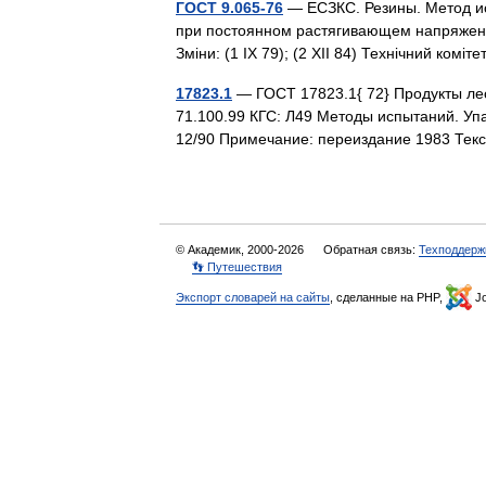
ГОСТ 9.065-76
— ЕСЗКС. Резины. Метод ис
при постоянном растягивающем напряжении
Зміни: (1 IX 79); (2 XII 84) Технічний ко
17823.1
— ГОСТ 17823.1{ 72} Продукты ле
71.100.99 КГС: Л49 Методы испытаний. Упа
12/90 Примечание: переиздание 1983 Тек
© Академик, 2000-2026
Обратная связь:
Техподдерж
👣 Путешествия
Экспорт словарей на сайты
, сделанные на PHP,
Jo