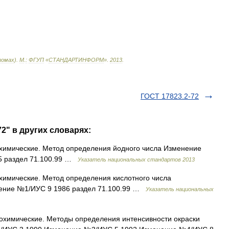
омах
).
М
.
:
ФГУП
«
СТАНДАРТИНФОРМ
»
.
2013
.
ГОСТ 17823.2-72
72" в других словарях:
охимические. Метод определения йодного числа Изменение
5 раздел 71.100.99 …
Указатель национальных стандартов 2013
охимические. Метод определения кислотного числа
ение №1/ИУС 9 1986 раздел 71.100.99 …
Указатель национальных
сохимические. Методы определения интенсивности окраски