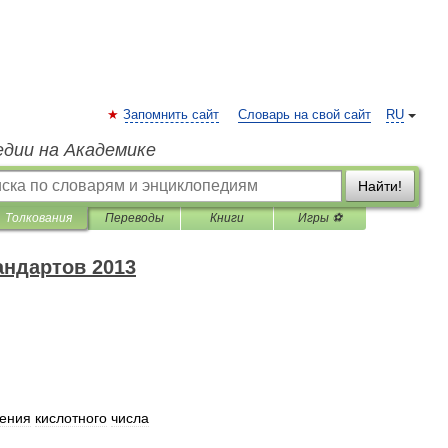
Запомнить сайт
Словарь на свой сайт
RU
едии на Академике
Найти!
Толкования
Переводы
Книги
Игры ⚽
андартов 2013
ения
кислотного
числа